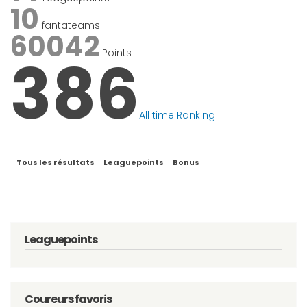
10
fantateams
60042
Points
386
All time Ranking
Tous les résultats
Leaguepoints
Bonus
Leaguepoints
Coureurs favoris