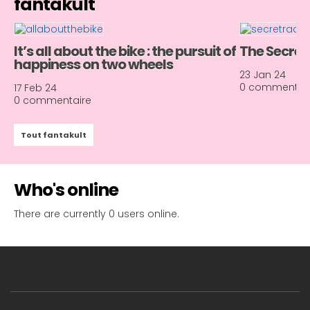
fantakult
It’s all about the bike : the pursuit of
The Secret 
happiness on two wheels
23 Jan 24
0 commentai
17 Feb 24
0 commentaire
Tout fantakult
Who's online
There are currently 0 users online.