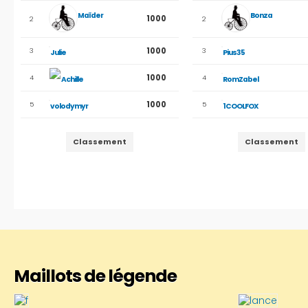
Maïder
Bonza
1000
2
2
1000
3
3
Julie
Pius35
1000
4
4
Achille
RomZabel
1000
5
5
volodymyr
1COOLFOX
Classement
Classement
Maillots de légende