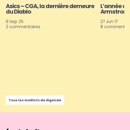
Asics – CGA, la dernière demeure
L’année où 
du Diablo
Armstrong 
9 Sep 25
27 Jun 17
2 commentaires
8 commentai
Tous les maillots de légende